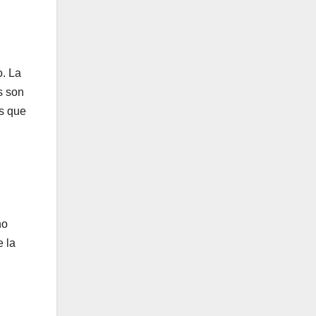
o. La
s son
as que
no
e la