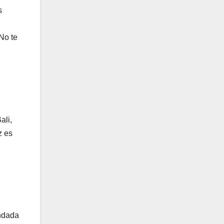
s
No te
ali,
z es
ndada