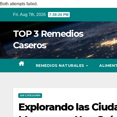
Both attempts failed.
Skip
Fri. Aug 7th, 2026
7:39:21 PM
to
content
TOP 3 Remedios
Caseros
REMEDIOS NATURALES
ALIMEN
SIN CATEGORÍA
Explorando las Ciud