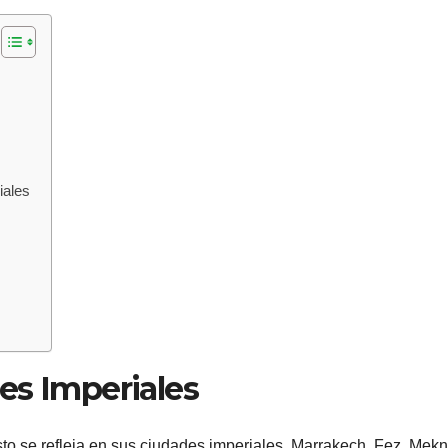
iales
es Imperiales
esto se refleja en sus ciudades imperiales. Marrakech, Fez, Mek