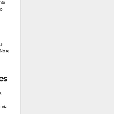
nte
ab
as
 No te
es
a.
oria