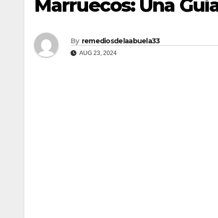
Marruecos: Una Guí
By
remediosdelaabuela33
AUG 23, 2024